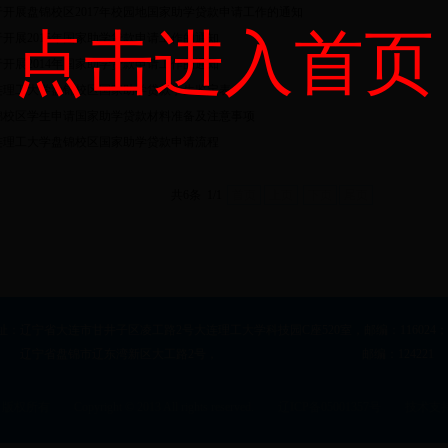
于开展盘锦校区2017年校园地国家助学贷款申请工作的通知
点击进入首页
于开展2015年国家助学贷款申请工作的通知
于开展2014年国家助学贷款申请工作的通知
连理工大学盘锦校区国家助学贷款学生鉴定表
锦校区学生申请国家助学贷款材料准备及注意事项
连理工大学盘锦校区国家助学贷款申请流程
共6条 1/1
首页
上页
下页
尾页
宁省大连市甘井子区凌工路2号大连理工大学科技园C座520室，邮编：116024；
盘锦市辽东湾新区大工路2号， 邮编：124221
Copyright © 2013 All rights reserved.
辽ICP备05001357号
技术支持