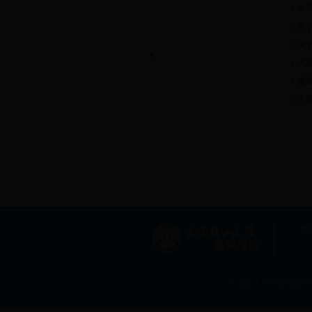
关
社区建设
关
困难生资格认定
关
国家助学贷款
大
勤工助学
盘
国家助学金
大
社会助学金
综合资助服务系统
消费调查
地址：辽
辽宁省
大连理工大学盘锦校区 版权所有 