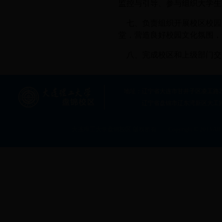
监控与引导、参与组织大学生
七、负责组织开展校区校园
堂，营造良好校园文化氛围，
八、完成校区和上级部门交
地址：辽宁省大连市甘井子区凌工路2号大连
辽宁省盘锦市辽东湾新区大工
大连理工大学盘锦校区 版权所有 Copyright © 2013 All rig