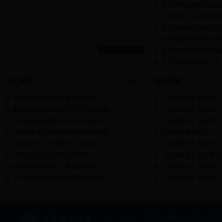
关于开展假期前安全检
关于召开2016-20
关于盘锦校区开展辽宁省
关于盘锦校区开展大连理
1
2
3
4
关于举行消防安全演练
关于公布大连理工大学（
学工新闻
活动预告
大学生自我管理中心参加升旗仪式
12-22
【活动预告】大连理工大学
盘锦校区表彰2016-2017学年学生先进...
12-21
【活动预告】大连理工大学
大学生自我管理中心举办第二期“自...
12-13
【活动预告】大连理工大学
【安全教育】校区举办2017年消防疏...
11-29
社体锦时 青春正好
“心灵交响，放飞梦想”——第五届...
11-22
【活动预告】大连理工大学
自管沙龙之到主校区交流学习
11-20
【活动预告】大连理工大学
校区自强社“薪火”支教-赴辽东湾小...
11-09
【活动预告】大连理工大学盘
十九大报告解读及做好思想政治教育...
11-03
【活动预告】大连理工大学盘
地址：辽宁省大连市甘井子区凌工路2号大连