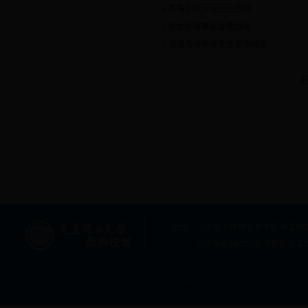
高等学校学生行为准则
部门制度
学生伤害事故处理办法
普通高等学校学生管理规定
共
地址：辽宁省大连市甘井子区凌工路2号大连
辽宁省盘锦市辽东湾新区大工
大连理工大学盘锦校区 版权所有 Copyright © 2013 All rig