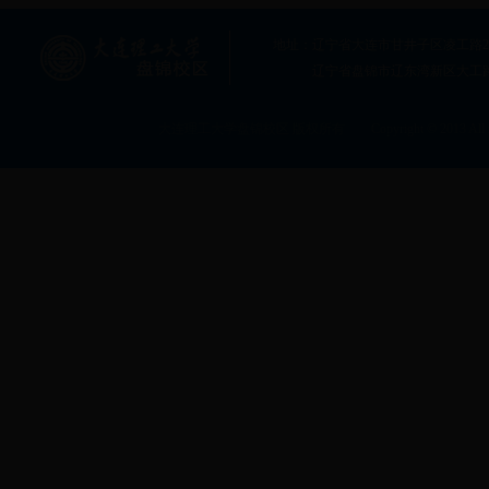
地址：辽宁省大连市甘井子区凌工路2号大连
辽宁省盘锦市辽东湾新区大工
大连理工大学盘锦校区 版权所有 Copyright © 2013 All rig