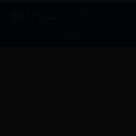
地址：辽宁省大连市甘井子区凌工路2号大连
辽宁省盘锦市辽东湾新区大工
大连理工大学盘锦校区 版权所有 Copyright © 2013 All rig