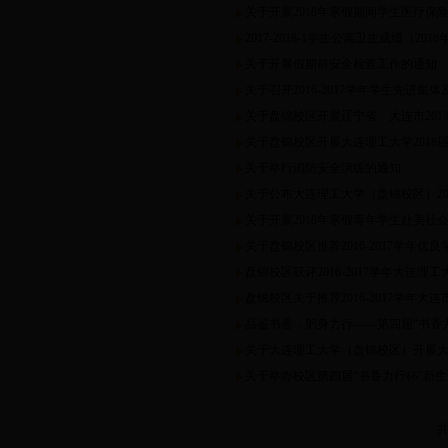
关于开展2018年寒假期间学生医疗保
2017-2018-1学生公寓卫生成绩（2018
关于开展假期前安全检查工作的通知
关于召开2016-2017学年学生先进
关于盘锦校区开展辽宁省、大连市2018
关于盘锦校区开展大连理工大学2018
关于举行消防安全演练的通知
关于公布大连理工大学（盘锦校区）201
关于开展2018年寒假青年学生赴美社
关于盘锦校区推荐2016-2017学年优
盘锦校区获评2016-2017学年大连
盘锦校区关于推荐2016-2017学年大
品鉴书香，躬身力行——第四届“书香力
关于大连理工大学（盘锦校区）开展大学
关于举办校区第四届“书香力行杯”新生
共