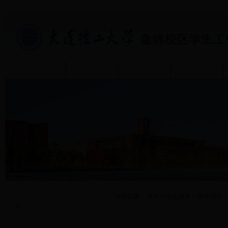
首页
部门介绍
通知公告
政策规章
学生服务
当前位置：
首页
>>
学生服务
>>
评奖评优
评奖评优
保险理赔