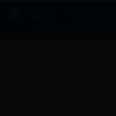
地址：辽宁省大连市甘井子区凌工路2号大连
辽宁省盘锦市辽东湾新区大工
大连理工大学盘锦校区 版权所有 Copyright © 2013 All rig