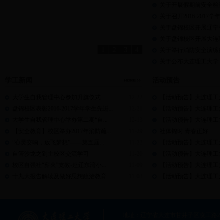
关于开展假期前安全检
关于召开2016-20
关于盘锦校区开展辽宁省
关于盘锦校区开展大连理
1
2
3
4
关于举行消防安全演练
关于公布大连理工大学（
学工新闻
活动预告
大学生自我管理中心参加升旗仪式
12-22
【活动预告】大连理工大学
盘锦校区表彰2016-2017学年学生先进...
12-21
【活动预告】大连理工大学
大学生自我管理中心举办第二期“自...
12-13
【活动预告】大连理工大学
【安全教育】校区举办2017年消防疏...
11-29
社体锦时 青春正好
“心灵交响，放飞梦想”——第五届...
11-22
【活动预告】大连理工大学
自管沙龙之到主校区交流学习
11-20
【活动预告】大连理工大学
校区自强社“薪火”支教-赴辽东湾小...
11-09
【活动预告】大连理工大学盘
十九大报告解读及做好思想政治教育...
11-03
【活动预告】大连理工大学盘
地址：辽宁省大连市甘井子区凌工路2号大连