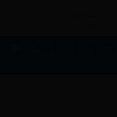
传真：0427-2631525
Email：
54856075@qq.com
办公地址：E03-S208
地址：辽宁省大连市甘井子区凌工路2号大连
辽宁省盘锦市辽东湾新区大工
大连理工大学盘锦校区 版权所有 Copyright © 2013 All rig