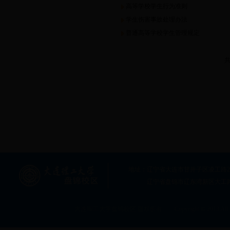
高等学校学生行为准则
部门制度
学生伤害事故处理办法
普通高等学校学生管理规定
共
地址：辽宁省大连市甘井子区凌工路2号大连
辽宁省盘锦市辽东湾新区大工
大连理工大学盘锦校区 版权所有 Copyright © 2013 All rig