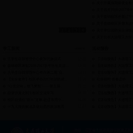
关于开展假期前安全检
关于召开2016-20
关于盘锦校区开展辽宁省
关于盘锦校区开展大连理
1
2
3
4
关于举行消防安全演练
关于公布大连理工大学（
学工新闻
活动预告
大学生自我管理中心参加升旗仪式
12-22
【活动预告】大连理工大学
盘锦校区表彰2016-2017学年学生先进...
12-21
【活动预告】大连理工大学
大学生自我管理中心举办第二期“自...
12-13
【活动预告】大连理工大学
【安全教育】校区举办2017年消防疏...
11-29
社体锦时 青春正好
“心灵交响，放飞梦想”——第五届...
11-22
【活动预告】大连理工大学
自管沙龙之到主校区交流学习
11-20
【活动预告】大连理工大学
校区自强社“薪火”支教-赴辽东湾小...
11-09
【活动预告】大连理工大学盘
十九大报告解读及做好思想政治教育...
11-03
【活动预告】大连理工大学盘
地址：辽宁省大连市甘井子区凌工路2号大连