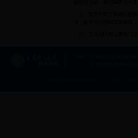
监控与引导、参与组织大学生
七、负责组织开展校区校园
堂，营造良好校园文化氛围，
八、完成校区和上级部门交
地址：辽宁省大连市甘井子区凌工路2号大连
辽宁省盘锦市辽东湾新区大工
大连理工大学盘锦校区 版权所有 Copyright © 2013 All rig