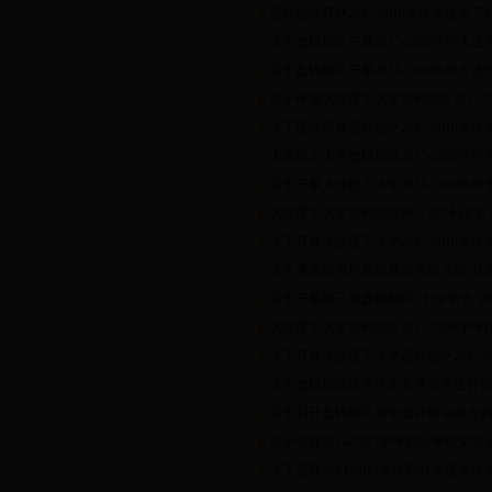
盘锦校区获评2015-2016学年大连市
社区建设
关于盘锦校区开展2015-2016学年
困难生资格认定
关于盘锦校区开展2015-2016学年大
国家助学贷款
关于评选大连理工大学盘锦校区2015-2
勤工助学
关于现场观摩盘锦校区2015-2016
国家助学金
大连理工大学盘锦校区2015-2016学
社会助学金
关于开展大连理工大学2015-2016学
大连理工大学盘锦校区第三届“十佳学
综合资助服务系统
关于开展大连理工大学2015-2016学
消费调查
关于遴选曾宪梓教育基金会第六期“优秀
关于开展第三届盘锦校区“十佳学子”
大连理工大学盘锦校区2015-2016学
关于开展大连理工大学盘锦校区2015-2
关于盘锦校区优秀学生奖学金学生评
关于召开盘锦校区奖学金评审说明会
关于领取2014-2015学年部分专项奖
关于领取2014-2015学年部分专项奖