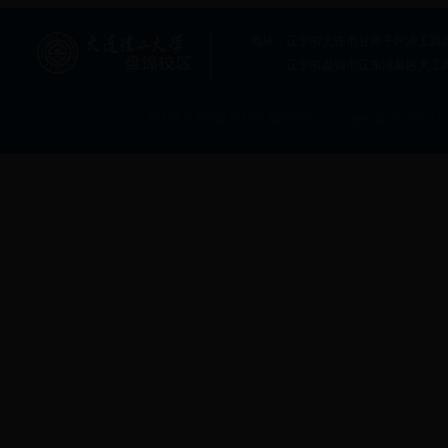
地址：辽宁省大连市甘井子区凌工路2号大连
辽宁省盘锦市辽东湾新区大工
大连理工大学盘锦校区 版权所有 Copyright © 2013 All rig