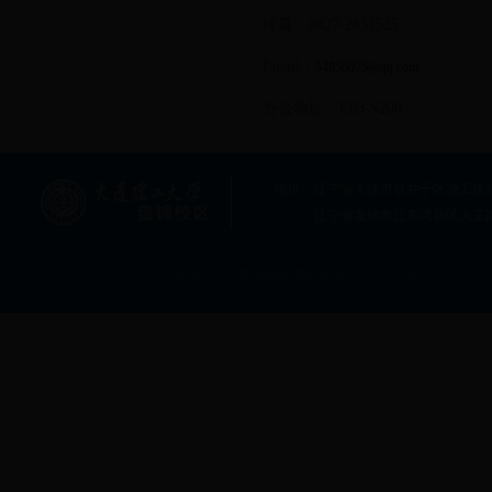
传真：0427-2631525
Email：
54856075@qq.com
办公地址：E03-S208
地址：辽宁省大连市甘井子区凌工路2号大连
辽宁省盘锦市辽东湾新区大工
大连理工大学盘锦校区 版权所有 Copyright © 2013 All rig