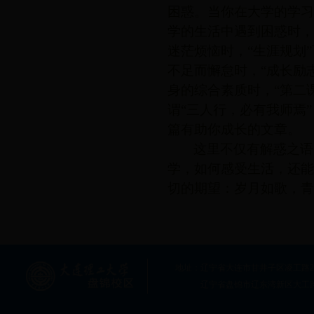
困惑。当你在大学的学习
学的生活中遇到困惑时，
迷茫烦恼时，“生涯规划
不足而懈怠时，“成长励
身的综合素质时，“第二
谓“三人行，必有我师焉
篇有助你成长的文章。
这里不仅有解惑之语
学，如何感受生活，还能
切的期望：岁月如歌，青
地址：辽宁省大连市甘井子区凌工路2号大连
辽宁省盘锦市辽东湾新区大工