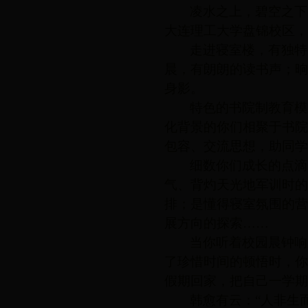
凌水之上，碧空之下
学业指导
大连理工大学盘锦校区，
生涯规划
走进寝室楼，有独特
成长励志
晨，有朗朗的读书声；晌
第二课堂
身影。
特色的书院制教育模
化背景的你们相聚于书院
包容、交流思想，助同学
细数你们成长的点滴
气、背灼天光地军训时的
排；是懂得寝室氛围的营
展方向的探索……
当你听着校园晨钟响
了珍惜时间的顿悟时，你
假期回家，把自己一学期
韩愈有云：“人非生