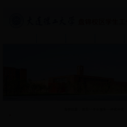
首页
部门介绍
通知公告
政策规章
学生服务
当前位置：
首页
>>
学生服务
>>
评奖评优
评奖评优
保险理赔