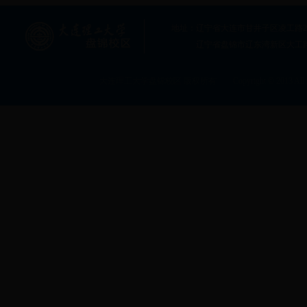
地址：辽宁省大连市甘井子区凌工路2号大连
辽宁省盘锦市辽东湾新区大工
大连理工大学盘锦校区 版权所有 Copyright © 2013 All rig