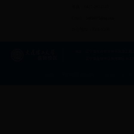
传真：0427-2631525
Email：
54856075@qq.com
办公地址：E03-S208
地址：辽宁省大连市甘井子区凌工路2号大连
辽宁省盘锦市辽东湾新区大工
大连理工大学盘锦校区 版权所有 Copyright © 2013 All rig