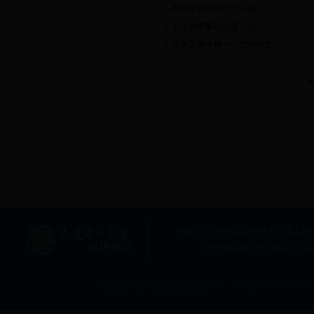
高等学校学生行为准则
部门制度
学生伤害事故处理办法
普通高等学校学生管理规定
共
地址：辽宁省大连市甘井子区凌工路2号大连
辽宁省盘锦市辽东湾新区大工
大连理工大学盘锦校区 版权所有 Copyright © 2013 All rig