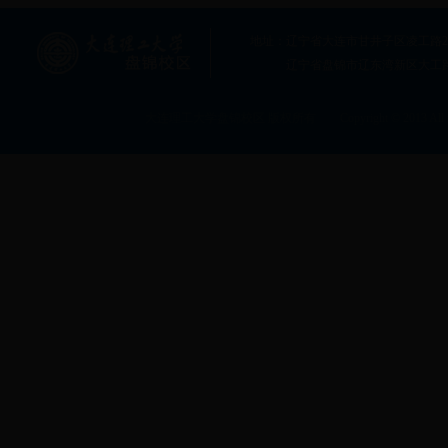
地址：辽宁省大连市甘井子区凌工路2号大连
辽宁省盘锦市辽东湾新区大工
大连理工大学盘锦校区 版权所有 Copyright © 2013 All rig