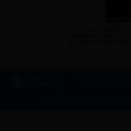
本次沙龙以茶话会形式开展，
实有效地解决了实际问题。凸显了
解，对自管中心今后的工作具有指
地址：辽宁省大连市甘井子区凌工路2号大连
辽宁省盘锦市辽东湾新区大工
大连理工大学盘锦校区 版权所有 Copyright © 2013 All rig