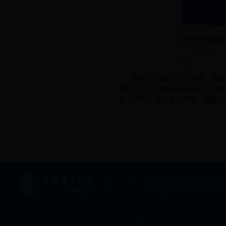
最后，郭金明总结讲话。他指
成长交上了一份满意的答卷。同时
神，博学广思、修身尚德，能够担
地址：辽宁省大连市甘井子区凌工路2号大连
辽宁省盘锦市辽东湾新区大工
大连理工大学盘锦校区 版权所有 Copyright © 2013 All rig